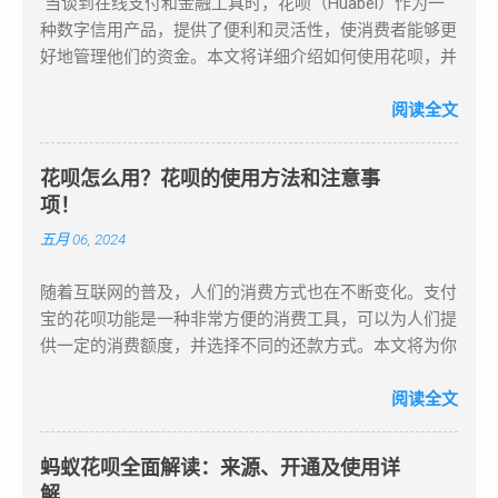
当谈到在线支付和金融工具时，花呗（Huabei）作为一
印”，付完款后，保存自己的“收钱码”图片。 有了自己的
还清，可选择分期还款。需提醒的是，套现会产生一定利
种数字信用产品，提供了便利和灵活性，使消费者能够更
“收钱码”后，你就可以将自己花呗的钱通过“收钱码”扫到
息和手续费，故而不建议频繁套现。此外，花呗套现存在
好地管理他们的资金。本文将详细介绍如何使用花呗，并
朋友的账户上，然后让朋友将他的花呗钱扫到你的账户
一定风险，如遭遇欺诈行为或商家失联等情况，可能导致
强调与提现相关的关键信息，帮助用户在需要时将花呗额
上，接着就可以申请提现了。 文章推荐 为大家推荐四个
资金损失。 总之，花呗套现是将信用额度转化为现金使
度转换为现金。 1. 注册和开通花呗账户 首先，您需要拥
阅读全文
可以套花呗秒到余额的平台，让你的提现更加便捷高效。
用的途径，但要留意利息、手续费及可能存在的风险。建
有一个支付宝账户。如果您还没有支付宝账户，您需要先
不过，在进行提现操作时，一定要谨慎选择平台，确保资
议用户在使用花呗时谨慎选择消费方式，避免频繁套现。
注册一个。注册并登录支付宝后，您可以申请开通花呗服
金安全。同时，也要注意遵守相关法律法规，避免不必要
淘宝虚假购物拍下店铺链接收货打款：这是花呗套现起初
花呗怎么用？花呗的使用方法和注意事
务。具体步骤如下： 打开支付宝应用并登录您的账户。
的风险。
的形式，也是对套现双方较为便捷的方式。在此阶段，对
项！
在应用中找到“花呗”选项。 按照提示步骤提交必要的信息
套现店铺几乎无限制，只要缴纳 1000 至 5000 元保证金
五月 06, 2024
和文件。 等待审核通过，通常会在短时间内完成。 2. 连
且信用达三颗心的淘宝店铺就能使用花呗支付。因此，大
接花呗到您的支付宝账户 当您的花呗申请通过后，系统
量淘宝店铺提供花呗套现服务。此阶段的手续费也相对较
随着互联网的普及，人们的消费方式也在不断变化。支付
会自动将花呗与您的支付宝账户关联。这使您在购物或支
低，通常为 85 折，即扣除套现金额的 15%作为手续费，
宝的花呗功能是一种非常方便的消费工具，可以为人们提
付时，可以选择使用花呗作为支付方式，享受便捷的信用
甚至有些店铺收取 25%手续费。 当下互联网信用支付平
供一定的消费额度，并选择不同的还款方式。本文将为你
消费体验。 3. 使用花呗进行消费 在购物时，您可以选择
台发展迅速，如支付宝的“花呗”和“借呗”，以及京东商城
介绍花呗的使用方法、优点、注意事项以及如何还款。
使用花呗进行支付。操作步骤如下： 选择商品并进入支
的“京东白条”等，都为用户提供在线套现服务。近期，支
花呗怎么用？花呗的使用方法和注意事项！ 一、花呗的
阅读全文
付页面。 选择花呗作为支付方式。 根据您的花呗额度和
付宝花呗支付的消息备受关注，花呗操作简便且额度较
使用方法 打开支付宝APP，在首页点击“花呗”选项，进入
信用情况，选择分期付款或其他灵活的还款选项。 确认
大，由此掀起一股热潮。 蚂蚁花呗是蚂蚁金服推出的个
花呗页面。 点击“开通花呗”，进行身份验证，输入支付密
支付。 这种方式使您可以将购物费用分摊到不同的期限
人消费信贷产品。申请开通后，用户可获得 50 至...
蚂蚁花呗全面解读：来源、开通及使用详
码进行身份验证。 验证通过后，即可获得一定的消费额
内进行还款，以减轻一次性支付的负担。 4. 如何将花呗
解