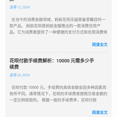
度。在淘宝、天猫等支付宝收银台选择花呗支付即可。
额度提现 在某些情况下，您可能需要将花呗的额度转换
五月 12, 2024
二、花呗的优点 方便快捷：无需携带银行卡，只需打开
为现金。以下是几种常见的提现方法： 方法一：实体店
支付宝即可使用花呗。 多种还款方式：可以选择不同的
铺提现 如果您认识有实体店铺的朋友，可以请他们帮
在当今的消费金融领域，蚂蚁花呗无疑是备受瞩目的一
还款方式，如分期还款、延期还款等。 安全可靠：花呗
忙。在朋友的店铺使用花呗刷一笔金额，然后朋友再以转
款产品。 蚂蚁花呗是蚂蚁金服推出的一款消费信贷产
拥有严格的风控体系，保障用户的资金安全。 三、花呗
账或现金的方式将款项返还给您。 方法二：在线购物提
品。它为消费者提供了一种便捷的支付方式和信用消费体
的注意事项 合理使用：要合理使用花呗，避免过度消费
现 在淘宝等平台上购买虚拟商品，完成交易后联系商
验。 关于上市时间，蚂蚁花呗本身并没有独立上市。 接
和逾期还款。 还款时间：要记得按时还款，避免产生逾
家。商家会将您支付的花呗额度以转账方式返还给您。注
下来我们详细了解一下如何注册开通和使用蚂蚁花呗：
阅读全文
期费用和影响个人信用记录。 保护账户安全：要保护好
意：此方法需要支付一定费用，并存在一定的风险，建议
注册开通 ： 拥有一个支付宝账号，确保账号已经实名认
自己的账户信息，避免被盗用或泄露。 四、如何还款 自
选择信誉良好的商家进行交易。 方法三：朋友互助提现
证。 打开支付宝应用，在搜索栏中输入“蚂蚁花呗”。 按
动还款：在花呗页面中选择“自动还款”，设置好还款方
如果身边的朋友需要消费，您可以使用自己的花呗为他们
花呗付款手续费解析：10000 元需多少手
照系统提示进行操作，可能需要同意相关协议和授权。
式，支付宝会自动从你的账户中扣款。 手动还款：在花
付款，朋友随后可以将款项以转账或现金的方式返还给
续费
使用方法 ： 在支持蚂蚁花呗支付的线上或线下商家进行
呗页面中选择“还款”，输入还款金额，点击“确认还款”即
您。 方法四：借呗提现 如果您的支付宝账户已经开通了
五月 24, 2024
消费时，选择蚂蚁花呗作为支付方式。 可以根据自己的
可。 总之，花呗是一种非常方便的消费工具，可以为人
借呗功能，可以将花呗额度转入借呗，然后使用借呗的提
额度进行消费，在规定的还款日前还款可享受免息期。
们提供一定的消费额度，并选择不同的还款方式。在使用
现功能将资金提取至银行卡，以满足急用资金的需求。注
花呗付款 10000 元，手续费的具体金额会因多种因素而
还款方式多样，可以选择全额还款、分期还款或最低还款
花呗时，要注意保护好自己的账户安全，合理使用，并按
意借呗的利息和还款期限。 方法五：联系客服寻求帮助
有所不同。通常情况下，花呗的手续费是按照交易金额的
等。 例如，小明在网上购物时，看到商家支持蚂蚁花呗
时还款。希望本文能对你有所帮助！
如果以上方法都不可行，可以联系支付宝客服，咨询是否
一定比例收取的。 根据一般的手续费率，花呗付款
支付，他选择使用蚂蚁花呗支付了一笔 1000 元的订单，
有其他提现方式可供选择。客服人员能够提供专业的建议
10000 元可能需要支付 80 元的手续费
然后在免息期内全额还款，没有产生任何额外费用。 蚂
和指导，帮助您找到合适的解决方案。 5. 还款和管理 在
（10000*0.8%=80）。然而，需要注意的是，花呗的手续
阅读全文
蚁花呗的出现，为消费者带来了诸多便利： 提供了短期
使用花呗进行消费或提现后，及时还款非常重要。支付宝