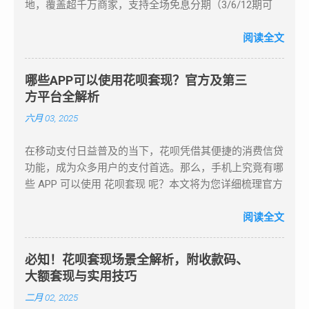
地，覆盖超千万商家，支持全场免息分期（3/6/12期可
开销，但商家或服务商并不接受花呗支付。这时，你可以
选）。每日10点/20点限时秒杀，会员专享折上折，搜索
通过一些套现平台或方法，将这1000元额度提取成现
“淘宝天猫花呗支付优惠”可解锁隐藏福利。 推荐场景：日
阅读全文
金，然后用现金进行支付。 二、花呗套现的基本原理 花
常囤货、节日大促、数码家电采购 京东 3C家电正品首
呗本质上是一种信用支付工具，和信用卡类似。它并不需
选，支持花呗3期免息（部分商品6期免息）。618/双11
要用户提前充值，而是由支付宝根据用户的信用记录、消
哪些APP可以使用花呗套现？官方及第三
期间叠加“白条+花呗”双重优惠，家电以旧换新可享额外
费习惯和还款能力提供一定的额度，用户可以在规定时间
方平台全解析
补贴。 推荐搜索：“京东花呗分期618优惠” 唯品会 品牌特
内分期偿还。因此，花呗套现的基本原理就是将花呗的额
六月 03, 2025
卖专场，美妆服饰低至1折起，支持花呗3期分期0手续
度变成现金，这其中涉及到的关键环节就是找出可操作的
费。每周三“美妆日”叠加花呗满减，搜索“唯品会花呗美妆
第三方服务平台。 通过这些平台，用户可以将花呗额度
在移动支付日益普及的当下，花呗凭借其便捷的消费信贷
折扣”享折上折。 推荐人群：品牌折扣爱好者、女性消费
通过特定的支付渠道“转换”为现金。例如，某些平台可能
功能，成为众多用户的支付首选。那么，手机上究竟有哪
者 苏宁易购 家电数码分期首选，支持花呗6期免息（单笔
提供一种虚拟商品购买模式，通过购买虚拟商品后再申请
些 APP 可以使用 花呗套现 呢？本文将为您详细梳理官方
满3000元），以旧换新最高抵2000元。线下门店同步支
退款，退款金额就能够转回到用户的支付宝账户。用户可
支持平台、第三方合作平台以及其他辅助套现工具。
持扫码支付，30分钟急速达服务覆盖100+城市。 推荐搜
在账户中获得现金，然后完成相应的还款操作。 三、花
一、官方支持平台：支付宝（蚂蚁金服） 支付宝作为花
阅读全文
索：“苏宁易购花呗家电分期” 二、第三方收款平台：多样
呗套现的常见方法 花呗套现的方式较多，但每种方式背
呗的官方应用，是使用花呗的核心阵地。在这里，用户不
化场景支付方案 ...
后都有不同的操作流程和风险。下面列举了几种常见的套
仅能实现扫码支付、线下刷卡等基础消费操作，还可方便
现方法： 第三方套现平台 这类平台通常是通过将用户的
必知！花呗套现场景全解析，附收款码、
地进行账单查询，及时了解消费明细。同时，支付宝提供
花呗额度转化为实际现金的方式来实现套现。一般来说，
大额套现与实用技巧
的还款提醒功能，能有效避免因遗忘还款而产生逾期。无
用户需要向平台支付一定的手续费，平台则通过特定的支
二月 02, 2025
论是线上购物，还是线下实体店消费，打开支付宝，选择
付方式将花呗额度变现成现金。这类平台的运作通常非常