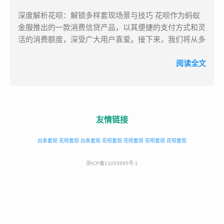
花呗支付，即可轻松完成交易。 二、第三方合作平台 1.
迅速，但由于涉及第三方操作，存在一定的风险，尤其是
深度解析花呗：解锁多样套现场景与技巧 花呗作为蚂蚁
电商平台 淘宝 / 天猫 ：作为阿里巴巴旗下的知名电商平
对个人信用的潜在影响。 虚拟商品交易 虚拟商品交易套
金服推出的一款消费信贷产品，以其便捷的支付方式和灵
台，淘宝和天猫深度支持花呗支付。用户在购物时，不仅
现方法通常是用户通过在线购买虚拟商品（如游戏点卡、
活的消费额度，深受广大用户喜爱。接下来，我们将从多
可以使用花呗完成支付，还能享受花呗分期服务，将大额
充值卡等）后，通过退款或者转卖的方式，将虚拟商品兑
个维度深入探讨花呗的套现，为你提供更全面、更深入的
消费拆分为多期还款，缓解资金压力。 京东 ：虽然京东
换为现金。这种方式看似无害，但实际上可能涉及一些灰
套现攻略。 一、花呗套现场景大揭秘 （一）线上丰富平
阅读全文
有自己的金融支付体系，但也为用户提供了花呗支付及分
色地带，存在欺诈和被封号的风险。 线下商家合作套现
台任选 花呗在网络购物领域可谓如鱼得水，其支持的线
期付款选项，丰富了消费者的支付选择。 美团 / 大众点
一些线下商家会与套现平台或个人合作，允许用户在商...
上平台琳琅满目。除了大家熟知的淘宝、天猫这两大电商
评 ：覆盖餐饮、外卖、旅游等众多生活服务场景。无论
巨头，在京东、拼多多等主流电商平台，部分商家也接入
是点一份心仪的美食外卖，还是预订一场说走就走的旅
了花呗支付。以京东为例，在部分第三方商家的商品结算
行，都可以使用花呗在线支付，让消费更加便捷。 滴滴
友情链接
页面，仔细留意支付选项，或许就能发现花呗的身影。此
出行 ：在使用滴滴打车时，用户可以选择花呗支付打车
外，在充值缴费类平台，诸如手机话费充值、水电费缴纳
费用，无需担心账户余额不足，出行更加轻松。 飞猪 ：
白条套现
花呗套现
白条套现
花呗套现
花呗套现
花呗套现
花呗套现
等场景，花呗也能派上用场。在支付宝的生活缴费板块，
作为专业的旅行预订平台，飞猪支持花呗支付酒店、机票
当你为家中各项费用买单时，花呗支付如同一个贴心助
等费用。无论是商务出行还是休闲旅游，都能为用户提供
浙ICP备11053895号-1
手，随时为你服务。 （二）线下便捷支付全覆盖 线下消
灵活的支付方式。 2. 支付工具类 APP 宝贝支付 ：该 APP
费场景中，花呗的套现同样便捷。无论是在繁华商业街的
具备刷花呗及信用卡的功能，但需要开通商家功能。对于
时尚服装店，还是小区门口的便利店，甚至是街头巷尾的
有相关需求的商家用户来说，是一个不错的选择。 分期
小吃摊，只要商家开通了花呗收款功能，你就能轻松掏出
乐 / 按揭宝 ：主要提供花呗还款及分期消费服务。用户
手机，打开支付宝付款码，让商家扫码完成支付。如今，
可以通过这些平台，合理规划还款计划，享受更灵活的消