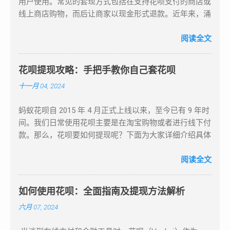
用户使用。常见的套现方式包括在支持花呗支付的商店或
线上商店购物，而后让商家以现金形式退款。近年来，涌
现出一些提供花呗套现、取现和提现服务的平台及商家，
同时境外的某些花呗应用也可通过扫描二维码实现自动回
阅读全文
款。至于这些平台和应用的具体操作，建议与可靠商家沟
通后进行。 https://sites.google.com/view/hbtxw/s 花呗
花呗提现攻略：手把手教你自己套花呗
作为支付宝推出的信用支付产品，用户能在指定商家消费
十一月 04, 2024
并享受一定免息期。花呗免息期最长达 40 天，最短为 10
天，账单日为每月 1 号，还款日是每月 9 号或 10 号，且
蚂蚁花呗自 2015 年 4 月正式上线以来，至今已有 9 年时
不可修改。随着花呗使用次数增多（不包括花呗套现次
间。我们日常使用花呗主要是在淘宝购物或者进行线下付
数），用户的花呗额度也会相应提升。 然而，部分人因
款。那么，花呗要如何提现呢？下面为大家详细介绍具体
某些缘由需要现金，却无法直接从花呗取现，便产生了套
操作方法。 花呗提现步骤 花呗提现需用到商家的“收钱
现的想法。花呗套现即把花呗信用额度提取出来并转化为
码”，也就是我们线下消费时用来付钱的那个“收钱码”。将
阅读全文
现金使用的一种手段。这一过程可通过商家或套现中介来
花呗的钱扫到“收钱码”后，就可以进行提现操作了。 打开
实现。用户在商家或中介处虚假购买商品，并用花呗额度
支付宝（前提是已经开通花呗）。 在支付宝的搜索栏中
支付，商家或中介将款项返还给用户，同时收取一定手续
如何使用花呗：全面指南及提现方法解析
搜索“收钱码”。 点击“申请收钱码”。 可以选择“官方寄
费。 要注意的是，花呗额度仅能用于特定商户的购物消
六月 07, 2024
送”，付完款后，官方会将“收钱码”寄到你填写的地址。收
费，不能直接当作现金。当用户套现成功后，套现金额会
到后，你就拥有了属于自己的二维码。或者选择“自行打
存于花呗账户，需在到期还款日之前还款，若无法一次性