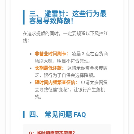
三、 避雷针：这些行为最
容易导致降额！
在追求提额的同时，一定要规避以下风控红
线：
非营业时间刷卡：
凌晨 3 点在百货商
场刷大额，明显不符合常理。
长期最低还款：
这暗示你资金极度匮
乏，银行为了自保会选择降额。
短时间内频繁查征信：
申请太多网贷
会导致征信“变花”，让银行产生危机
感。
四、 常见问题 FAQ
Q：临时额度要不要用？