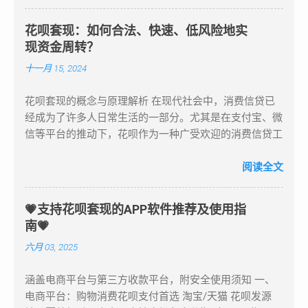
费率可能会根据用户的具体情况、交易类型以及支付宝的
的资金融通，方便消费者进行消费。 有助于建立良好的
会提供还款提醒和选项，使您能够按时偿还花呗的欠
政策而有所变化。 此外，如果是淘宝卖家使用花呗收
信用记录。 总之，蚂蚁花呗在消费金融市场中发挥着重
款。...
花呗套现：如何合法、快速、低风险地实
款，手续费可能会略高一些。商家需要向支付宝支付订单
要作用，为消费者提供了更多的支付选择和消费便利。但
现资金周转？
金额的 1%作为手续费，即 10000 元要缴纳手续费 100 元
在使用过程中，消费者也应理性消费，按时还款，以维护
十一月 15, 2024
（10000*1%=100）。 还需注意的是，花呗的额度是根据
良好的信用。 以上内容仅供参考，具体的开通和使用方
用户的消费、还款等行为综合评估授予的，具体额度会因
法可能会根据支付宝的更新而有所变化。在实际操作中，
花呗套现的概念与原理解析 在现代社会中，消费信贷已
人而异。同时，花呗不支持他人代开通或提额，务必保护
请以支付宝官方说明为准。
经成为了许多人日常生活的一部分。尤其是在支付宝、微
好个人信息，避免轻信他人。 以上内容仅供参考，具体
信等平台的推动下，花呗作为一种广受欢迎的消费信贷工
的手续费金额以支付宝的规定和实际交易为准。在使用花
具，已经深入人心。根据最新统计数据，花呗的用户人数
呗付款时，建议仔细阅读相关的费用说明和注意事项，以
已经突破了数亿，并且用户的消费需求也在不断扩大。除
阅读全文
确保对手续费有清晰的了解。
了直接用于消费购物外，一些人群开始利用花呗额度进行
资金周转，这就是“花呗套现”的概念。 一、什么是花呗套
💗支持花呗套现的APP软件推荐及使用指
现？ “花呗套现”指的是通过一些特殊的手段，将花呗账户
南💗
中的消费额度转化为现金，进而用于个人或企业的资金周
六月 03, 2025
转。实际上，花呗套现并不是花呗本身的功能设计，但通
过借助一些第三方平台或者特定的支付方式，用户可以将
涵盖电商平台与第三方收款平台，附安全使用须知 一、
花呗的额度变现成现金。 举个简单的例子，如果你有
电商平台：购物消费花呗支付首选 淘宝/天猫 花呗发源
1000元的花呗额度，而你急需用这1000元现金支付某项