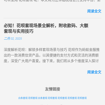
可以使用 花呗套现 呢？本文将为您详细梳理官方支持平台、第
服务覆盖100+城市。 推荐搜索：“苏宁易购花呗家电分期” 二、
得现金，然后完成相应的还款操作。 三、花呗套现的常见方法
三方合作平台以及其他辅助套现工具。 一、官方支持平台：支
第三方收款平台：多样化场景支付方案 ...
花呗套现的方式较多，但每种方式背后都有不同的操作流程和
付宝（蚂蚁金服） 支付宝作为花呗的官方应用，是使用花呗的
阅读全文
风险。下面列举了几种常见的套现方法： 第三方套现平台 这类
核心阵地。在这里，用户不仅能实现扫码支付、线下刷卡等基
平台通常是通过将用户的花呗额度转化为实际现金的方式来实
础消费操作，还可方便地进行账单查询，及时了解消费明细。
现套现。一般来说，用户需要向平台支付一定的手续费，平台
必知！花呗套现场景全解析，附收款码、大额
同时，支付宝提供的还款提醒功能，能有效避免因遗忘还款而
则通过特定的支付方式将花呗额度变现成现金。这类平台的运
套现与实用技巧
产生逾期。无论是线上购物，还是线下实体店消费，打开支付
作通常非常迅速，但由于涉及第三方操作，存在一定的风险，
二月 02, 2025
宝，选择花呗支付，即可轻松完成交易。 二、第三方合作平台
尤其是对个人信用的潜在影响。 虚拟商品交易 虚拟商品交易套
1. 电商平台 淘宝 / 天猫 ：作为阿里巴巴旗下的知名电商平台，
现方法通常是用户通过在线购买虚拟商品（如游戏点卡、充值
深度解析花呗：解锁多样套现场景与技巧 花呗作为蚂蚁金服推
淘宝和天猫深度支持花呗支付。用户在购物时，不仅可以使用
卡等）后，通过退款或者转卖的方式，将虚拟商品兑换为现
出的一款消费信贷产品，以其便捷的支付方式和灵活的消费额
花呗完成支付，还能享受花呗分期服务，将大额消费拆分为多
金。这种方式看似无害，但实际上可能涉及一些灰色地带，存
度，深受广大用户喜爱。接下来，我们将从多个维度深入探讨
期还款，缓解资金压力。 京东 ：虽然京东有自己的金融支付体
在欺诈和被封号的风险。 线下商家合作套现 一些线下商家会与
花呗的套现，为你提供更全面、更深入的套现攻略。 一、花呗
系，但也为用户提供了花呗支付及分期付款选项，丰富了消费
套现平台或个人合作，允许用户在商...
套现场景大揭秘 （一）线上丰富平台任选 花呗在网络购物领域
阅读全文
者的支付选择。 美团 / 大众点评 ：覆盖餐饮、外卖、旅游等众
可谓如鱼得水，其支持的线上平台琳琅满目。除了大家熟知的
多生活服务场景。无论是点一份心仪的美食外卖，还是预订一
淘宝、天猫这两大电商巨头，在京东、拼多多等主流电商平
场说走就走的旅行，都可以使用花呗在线支付，让消费更加便
台，部分商家也接入了花呗支付。以京东为例，在部分第三方
友情链接
捷。 滴滴出行 ：在使用滴滴打车时，用户可以选择花呗支付打
商家的商品结算页面，仔细留意支付选项，或许就能发现花呗
车费用，无需担心账户余额不足，出行更加轻松。 飞猪 ：作为
白条套现
花呗套现
白条套现
花呗套现
花呗套现
花呗套现
花呗套现
的身影。此外，在充值缴费类平台，诸如手机话费充值、水电
专业的旅行预订平台，飞猪支持花呗支付酒店、机票等费用。