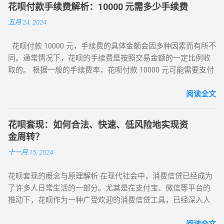
输入“蚂蚁花呗”。 按照系统提示进行操作，可能需要同意相关
好还款方式，支付宝会自动从你的账户中扣款。 手动还款：在
的花呗为他们付款，朋友随后可以将款项以转账或现金的方式
花呗付款手续费解析：10000 元需多少手续费
协议和授权。 使用方法 ： 在支持蚂蚁花呗支付的线上或线下
花呗页面中选择“还款”，输入还款金额，点击“确认还款”即可。
返还给您。 方法四：借呗提现 如果您的支付宝账户已经开通了
五月 24, 2024
商家进行消费时，选择蚂蚁花呗作为支付方式。 可以根据自己
总之，花呗是一种非常方便的消费工具，可以为人们提供一定
借呗功能，可以将花呗额度转入借呗，然后使用借呗的提现功
的额度进行消费，在规定的还款日前还款可享受免息期。 还款
的消费额度，并选择不同的还款方式。在使用花呗时，要注意
能将资金提取至银行卡，以满足急用资金的需求。注意借呗的
花呗付款 10000 元，手续费的具体金额会因多种因素而有所不
方式多样，可以选择全额还款、分期还款或最低还款等。 例
保护好自己的账户安全，合理使用，并按时还款。希望本文能
利息和还款期限。 方法五：联系客服寻求帮助 如果以上方法都
同。通常情况下，花呗的手续费是按照交易金额的一定比例收
如，小明在网上购物时，看到商家支持蚂蚁花呗支付，他选择
对你有所帮助！
不可行，可以联系支付宝客服，咨询是否有其他提现方式可供
取的。 根据一般的手续费率，花呗付款 10000 元可能需要支付
使用蚂蚁花呗支付了一笔 1000 元的订单，然后在免息期内全额
选择。客服人员能够提供专业的建议和指导，帮助您找到合适
80 元的手续费（10000*0.8%=80）。然而，需要注意的是，花
还款，没有产生任何额外费用。 蚂蚁花呗的出现，为消费者带
的解决方案。 5. 还款和管理 在使用花呗进行消费或提现后，及
呗的手续费率可能会根据用户的具体情况、交易类型以及支付
阅读全文
来了诸多便利： 提供了短期的资金融通，方便消费者进行消
时还款非常重要。支付宝会提供还款提醒和选项，使您能够按
宝的政策而有所变化。 此外，如果是淘宝卖家使用花呗收款，
费。 有助于建立良好的信用记录。 总之，蚂蚁花呗在消费金融
时偿还花呗的欠款。...
手续费可能会略高一些。商家需要向支付宝支付订单金额的 1%
市场中发挥着重要作用，为消费者提供了更多的支付选择和消
花呗套现：如何合法、快速、低风险地实现资
作为手续费，即 10000 元要缴纳手续费 100 元
费便利。但在使用过程中，消费者也应理性消费，按时还款，
金周转？
（10000*1%=100）。 还需注意的是，花呗的额度是根据用户
以维护良好的信用。 以上内容仅供参考，具体的开通和使用方
十一月 15, 2024
的消费、还款等行为综合评估授予的，具体额度会因人而异。
法可能会根据支付宝的更新而有所变化。在实际操作中，请以
同时，花呗不支持他人代开通或提额，务必保护好个人信息，
支付宝官方说明为准。
花呗套现的概念与原理解析 在现代社会中，消费信贷已经成为
避免轻信他人。 以上内容仅供参考，具体的手续费金额以支付
了许多人日常生活的一部分。尤其是在支付宝、微信等平台的
宝的规定和实际交易为准。在使用花呗付款时，建议仔细阅读
推动下，花呗作为一种广受欢迎的消费信贷工具，已经深入人
相关的费用说明和注意事项，以确保对手续费有清晰的了解。
心。根据最新统计数据，花呗的用户人数已经突破了数亿，并