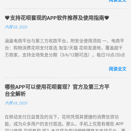
且用户的消费需求也在不断扩大。除了直接用于消费购物外，
阅读全文
一些人群开始利用花呗额度进行资金周转，这就是“花呗套现”的
概念。 一、什么是花呗套现？ “花呗套现”指的是通过一些特殊
💗支持花呗套现的APP软件推荐及使用指南💗
的手段，将花呗账户中的消费额度转化为现金，进而用于个人
六月 03, 2025
或企业的资金周转。实际上，花呗套现并不是花呗本身的功能
设计，但通过借助一些第三方平台或者特定的支付方式，用户
涵盖电商平台与第三方收款平台，附安全使用须知 一、电商平
可以将花呗的额度变现成现金。 举个简单的例子，如果你有
台：购物消费花呗支付首选 淘宝/天猫 花呗发源地，覆盖超千
1000元的花呗额度，而你急需用这1000元现金支付某项开销，
万商家，支持全场免息分期（3/6/12期可选）。每日10点/20点
但商家或服务商并不接受花呗支付。这时，你可以通过一些套
限时秒杀，会员专享折上折，搜索“淘宝天猫花呗支付优惠”可解
现平台或方法，将这1000元额度提取成现金，然后用现金进行
锁隐藏福利。 推荐场景：日常囤货、节日大促、数码家电采购
阅读全文
支付。 二、花呗套现的基本原理 花呗本质上是一种信用支付工
京东 3C家电正品首选，支持花呗3期免息（部分商品6期免
具，和信用卡类似。它并不需要用户提前充值，而是由支付宝
息）。618/双11期间叠加“白条+花呗”双重优惠，家电以旧换新
根据用户的信用记录、消费习惯和还款能力提供一定的额度，
哪些APP可以使用花呗套现？官方及第三方平
可享额外补贴。 推荐搜索：“京东花呗分期618优惠” 唯品会 品
用户可以在规定时间内分期偿还。因此，花呗套现的基本原理
台全解析
牌特卖专场，美妆服饰低至1折起，支持花呗3期分期0手续费。
就是将花呗的额度变成现金，这其中涉及到的关键环节就是找
六月 03, 2025
每周三“美妆日”叠加花呗满减，搜索“唯品会花呗美妆折扣”享折
出可操作的第三方服务平台。 通过这些平台，用户可以将花呗
上折。 推荐人群：品牌折扣爱好者、女性消费者 苏宁易购 家
额度通过特定的支付渠道“转换”为现金。例如，某些平台可能提
在移动支付日益普及的当下，花呗凭借其便捷的消费信贷功
电数码分期首选，支持花呗6期免息（单笔满3000元），以旧换
供一种虚拟商品购买模式，通过购买虚拟商品后再申请退款，
能，成为众多用户的支付首选。那么，手机上究竟有哪些 APP
新最高抵2000元。线下门店同步支持扫码支付，30分钟急速达
退款金额就能够转回到用户的支付宝账户。用户可在账户中获