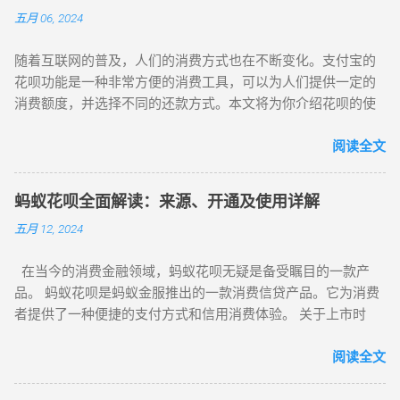
用并登录您的账户。 在应用中找到“花呗”选项。 按照提示步骤
用达三颗心的淘宝店铺就能使用花呗支付。因此，大量淘宝店
五月 06, 2024
提交必要的信息和文件。 等待审核通过，通常会在短时间内完
铺提供花呗套现服务。此阶段的手续费也相对较低，通常为 85
成。 2. 连接花呗到您的支付宝账户 当您的花呗申请通过后，系
折，即扣除套现金额的 15%作为手续费，甚至有些店铺收取
随着互联网的普及，人们的消费方式也在不断变化。支付宝的
统会自动将花呗与您的支付宝账户关联。这使您在购物或支付
25%手续费。 当下互联网信用支付平台发展迅速，如支付宝的
花呗功能是一种非常方便的消费工具，可以为人们提供一定的
时，可以选择使用花呗作为支付方式，享受便捷的信用消费体
“花呗”和“借呗”，以及京东商城的“京东白条”等，都为用户提供
消费额度，并选择不同的还款方式。本文将为你介绍花呗的使
验。 3. 使用花呗进行消费 在购物时，您可以选择使用花呗进行
在线套现服务。近期，支付宝花呗支付的消息备受关注，花呗
用方法、优点、注意事项以及如何还款。 花呗怎么用？花呗的
支付。操作步骤如下： 选择商品并进入支付页面。 选择花呗作
操作简便且额度较大，由此掀起一股热潮。 蚂蚁花呗是蚂蚁金
使用方法和注意事项！ 一、花呗的使用方法 打开支付宝APP，
阅读全文
为支付方式。 根据您的花呗额度和信用情况，选择分期付款或
服推出的个人消费信贷产品。申请开通后，用户可获得 50 至...
在首页点击“花呗”选项，进入花呗页面。 点击“开通花呗”，进行
其他灵活的还款选项。 确认支付。 这种方式使您可以将购物费
身份验证，输入支付密码进行身份验证。 验证通过后，即可获
用分摊到不同的期限内进行还款，以减轻一次性支付的负担。
蚂蚁花呗全面解读：来源、开通及使用详解
得一定的消费额度。在淘宝、天猫等支付宝收银台选择花呗支
4. 如何将花呗额度提现 在某些情况下，您可能需要将花呗的额
五月 12, 2024
付即可。 二、花呗的优点 方便快捷：无需携带银行卡，只需打
度转换为现金。以下是几种常见的提现方法： 方法一：实体店
开支付宝即可使用花呗。 多种还款方式：可以选择不同的还款
铺提现 如果您认识有实体店铺的朋友，可以请他们帮忙。在朋
在当今的消费金融领域，蚂蚁花呗无疑是备受瞩目的一款产
方式，如分期还款、延期还款等。 安全可靠：花呗拥有严格的
友的店铺使用花呗刷一笔金额，然后朋友再以转账或现金的方
品。 蚂蚁花呗是蚂蚁金服推出的一款消费信贷产品。它为消费
风控体系，保障用户的资金安全。 三、花呗的注意事项 合理使
式将款项返还给您。 方法二：在线购物提现 在淘宝等平台上购
者提供了一种便捷的支付方式和信用消费体验。 关于上市时
用：要合理使用花呗，避免过度消费和逾期还款。 还款时间：
买虚拟商品，完成交易后联系商家。商家会将您支付的花呗额
间，蚂蚁花呗本身并没有独立上市。 接下来我们详细了解一下
要记得按时还款，避免产生逾期费用和影响个人信用记录。 保
度以转账方式返还给您。注意：此方法需要支付一定费用，并
如何注册开通和使用蚂蚁花呗： 注册开通 ： 拥有一个支付宝
阅读全文
护账户安全：要保护好自己的账户信息，避免被盗用或泄露。
存在一定的风险，建议选择信誉良好的商家进行交易。 方法
账号，确保账号已经实名认证。 打开支付宝应用，在搜索栏中
四、如何还款 自动还款：在花呗页面中选择“自动还款”，设置
三：朋友互助提现 如果身边的朋友需要消费，您可以使用自己