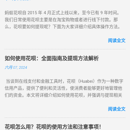
呗免息期最长达 40 天，最短为 10 天，账单日为每月 1 号，还
款日是每月 9 号或 10 号，且不可修改。随着花呗使用次数增多
蚂蚁花呗自 2015 年 4 月正式上线以来，至今已有 9 年时间。
（不包括花呗套现次数），用户的花呗额度也会相应提升。 然
我们日常使用花呗主要是在淘宝购物或者进行线下付款。那
而，部分人因某些缘由需要现金，却无法直接从花呗取现，便
么，花呗要如何提现呢？下面为大家详细介绍具体操作方法。
产生了套现的想法。花呗套现即把花呗信用额度提取出来并转
花呗提现步骤 花呗提现需用到商家的“收钱码”，也就是我们线
化为现金使用的一种手段。这一过程可通过商家或套现中介来
下消费时用来付钱的那个“收钱码”。将花呗的钱扫到“收钱码”
阅读全文
实现。用户在商家或中介处虚假购买商品，并用花呗额度支
后，就可以进行提现操作了。 打开支付宝（前提是已经开通花
付，商家或中介将款项返还给用户，同时收取一定手续费。 要
呗）。 在支付宝的搜索栏中搜索“收钱码”。 点击“申请收钱
注意的是，花呗额度仅能用于特定商户的购物消费，不能直接
如何使用花呗：全面指南及提现方法解析
码”。 可以选择“官方寄送”，付完款后，官方会将“收钱码”寄到
当作现金。当用户套现成功后，套现金额会存于花呗账户，需
六月 07, 2024
你填写的地址。收到后，你就拥有了属于自己的二维码。或者
在到期还款日之前还款，若无法一次性还清，可选择分期还
选择“自行打印”，付完款后，保存自己的“收钱码”图片。 有了自
款。需提醒的是，套现会产生一定利息和手续费，故而不建议
当谈到在线支付和金融工具时，花呗（Huabei）作为一种数字
己的“收钱码”后，你就可以将自己花呗的钱通过“收钱码”扫到朋
频繁套现。此外，花呗套现存在一定风险，如遭遇欺诈行为或
信用产品，提供了便利和灵活性，使消费者能够更好地管理他
友的账户上，然后让朋友将他的花呗钱扫到你的账户上，接着
商家失联等情况，可能导致资金损失。 总之，花呗套现是将信
们的资金。本文将详细介绍如何使用花呗，并强调与提现相关
就可以申请提现了。 文章推荐 为大家推荐四个可以套花呗秒到
用额度转化为现金使用的途径，但要留意利息、手续费及可能
的关键信息，帮助用户在需要时将花呗额度转换为现金。 1. 注
余额的平台，让你的提现更加便捷高效。不过，在进行提现操
存在的风险。建议用户在使用花呗时谨慎选择消费方式，避免
册和开通花呗账户 首先，您需要拥有一个支付宝账户。如果您
阅读全文
作时，一定要谨慎选择平台，确保资金安全。同时，也要注意
频繁套现。 淘宝虚假购物拍下店铺链接收货打款：这是花呗套
还没有支付宝账户，您需要先注册一个。注册并登录支付宝
遵守相关法律法规，避免不必要的风险。
现起初的形式，也是对套现双方较为便捷的方式。在此阶段，
后，您可以申请开通花呗服务。具体步骤如下： 打开支付宝应
对套现店铺几乎无限制，只要缴纳 1000 至 5000 元保证金且信
花呗怎么用？花呗的使用方法和注意事项！