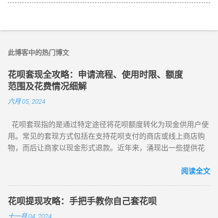
此博客中的热门博文
花呗套现全攻略：申请流程、使用时限、额度
范围及花费情况细解
六月 05, 2024
花呗套现指的是通过特定途径将花呗额度转化为现金供用户使
用。常见的套现方式包括在支持花呗支付的商店或线上商店购
物，而后让商家以现金形式退款。近年来，涌现出一些提供花
呗套现、取现和提现服务的平台及商家，同时境外的某些花呗
应用也可通过扫描二维码实现自动回款。至于这些平台和应用
阅读全文
的具体操作，建议与可靠商家沟通后进行。
https://sites.google.com/view/hbtxw/s 花呗作为支付宝推出的
花呗提现攻略：手把手教你自己套花呗
信用支付产品，用户能在指定商家消费并享受一定免息期。花
十一月 04, 2024