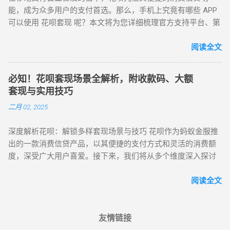
供一种虚拟商品购买模式，通过购买虚拟商品后再申请退款，
能，成为众多用户的支付首选。那么，手机上究竟有哪些 APP
新最高抵2000元。线下门店同步支持扫码支付，30分钟急速达
退款金额就能够转回到用户的支付宝账户。用户可在账户中获
可以使用 花呗套现 呢？本文将为您详细梳理官方支持平台、第
服务覆盖100+城市。 推荐搜索：“苏宁易购花呗家电分期” 二、
得现金，然后完成相应的还款操作。 三、花呗套现的常见方法
三方合作平台以及其他辅助套现工具。 一、官方支持平台：支
第三方收款平台：多样化场景支付方案 ...
花呗套现的方式较多，但每种方式背后都有不同的操作流程和
付宝（蚂蚁金服） 支付宝作为花呗的官方应用，是使用花呗的
阅读全文
风险。下面列举了几种常见的套现方法： 第三方套现平台 这类
核心阵地。在这里，用户不仅能实现扫码支付、线下刷卡等基
平台通常是通过将用户的花呗额度转化为实际现金的方式来实
础消费操作，还可方便地进行账单查询，及时了解消费明细。
现套现。一般来说，用户需要向平台支付一定的手续费，平台
必知！花呗套现场景全解析，附收款码、大额
同时，支付宝提供的还款提醒功能，能有效避免因遗忘还款而
则通过特定的支付方式将花呗额度变现成现金。这类平台的运
套现与实用技巧
产生逾期。无论是线上购物，还是线下实体店消费，打开支付
作通常非常迅速，但由于涉及第三方操作，存在一定的风险，
二月 02, 2025
宝，选择花呗支付，即可轻松完成交易。 二、第三方合作平台
尤其是对个人信用的潜在影响。 虚拟商品交易 虚拟商品交易套
1. 电商平台 淘宝 / 天猫 ：作为阿里巴巴旗下的知名电商平台，
现方法通常是用户通过在线购买虚拟商品（如游戏点卡、充值
深度解析花呗：解锁多样套现场景与技巧 花呗作为蚂蚁金服推
淘宝和天猫深度支持花呗支付。用户在购物时，不仅可以使用
卡等）后，通过退款或者转卖的方式，将虚拟商品兑换为现
出的一款消费信贷产品，以其便捷的支付方式和灵活的消费额
花呗完成支付，还能享受花呗分期服务，将大额消费拆分为多
金。这种方式看似无害，但实际上可能涉及一些灰色地带，存
度，深受广大用户喜爱。接下来，我们将从多个维度深入探讨
期还款，缓解资金压力。 京东 ：虽然京东有自己的金融支付体
在欺诈和被封号的风险。 线下商家合作套现 一些线下商家会与
花呗的套现，为你提供更全面、更深入的套现攻略。 一、花呗
系，但也为用户提供了花呗支付及分期付款选项，丰富了消费
套现平台或个人合作，允许用户在商...
套现场景大揭秘 （一）线上丰富平台任选 花呗在网络购物领域
阅读全文
者的支付选择。 美团 / 大众点评 ：覆盖餐饮、外卖、旅游等众
可谓如鱼得水，其支持的线上平台琳琅满目。除了大家熟知的
多生活服务场景。无论是点一份心仪的美食外卖，还是预订一
淘宝、天猫这两大电商巨头，在京东、拼多多等主流电商平
场说走就走的旅行，都可以使用花呗在线支付，让消费更加便
台，部分商家也接入了花呗支付。以京东为例，在部分第三方
友情链接
捷。 滴滴出行 ：在使用滴滴打车时，用户可以选择花呗支付打
商家的商品结算页面，仔细留意支付选项，或许就能发现花呗