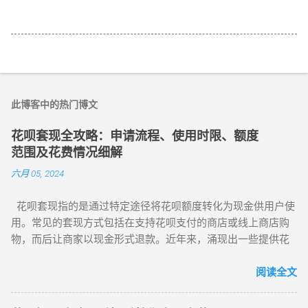
此博客中的热门博文
花呗套现全攻略：申请流程、使用时限、额度
范围及花费情况细解
六月 05, 2024
花呗套现指的是通过特定途径将花呗额度转化为现金供用户使
用。常见的套现方式包括在支持花呗支付的商店或线上商店购
物，而后让商家以现金形式退款。近年来，涌现出一些提供花
呗套现、取现和提现服务的平台及商家，同时境外的某些花呗
应用也可通过扫描二维码实现自动回款。至于这些平台和应用
阅读全文
的具体操作，建议与可靠商家沟通后进行。
https://sites.google.com/view/hbtxw/s 花呗作为支付宝推出的