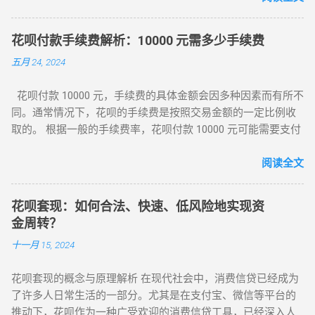
存在一定的风险，建议选择信誉良好的商家进行交易。 方法
账号，确保账号已经实名认证。 打开支付宝应用，在搜索栏中
四、如何还款 自动还款：在花呗页面中选择“自动还款”，设置
三：朋友互助提现 如果身边的朋友需要消费，您可以使用自己
输入“蚂蚁花呗”。 按照系统提示进行操作，可能需要同意相关
好还款方式，支付宝会自动从你的账户中扣款。 手动还款：在
的花呗为他们付款，朋友随后可以将款项以转账或现金的方式
花呗付款手续费解析：10000 元需多少手续费
协议和授权。 使用方法 ： 在支持蚂蚁花呗支付的线上或线下
花呗页面中选择“还款”，输入还款金额，点击“确认还款”即可。
返还给您。 方法四：借呗提现 如果您的支付宝账户已经开通了
五月 24, 2024
商家进行消费时，选择蚂蚁花呗作为支付方式。 可以根据自己
总之，花呗是一种非常方便的消费工具，可以为人们提供一定
借呗功能，可以将花呗额度转入借呗，然后使用借呗的提现功
的额度进行消费，在规定的还款日前还款可享受免息期。 还款
的消费额度，并选择不同的还款方式。在使用花呗时，要注意
能将资金提取至银行卡，以满足急用资金的需求。注意借呗的
花呗付款 10000 元，手续费的具体金额会因多种因素而有所不
方式多样，可以选择全额还款、分期还款或最低还款等。 例
保护好自己的账户安全，合理使用，并按时还款。希望本文能
利息和还款期限。 方法五：联系客服寻求帮助 如果以上方法都
同。通常情况下，花呗的手续费是按照交易金额的一定比例收
如，小明在网上购物时，看到商家支持蚂蚁花呗支付，他选择
对你有所帮助！
不可行，可以联系支付宝客服，咨询是否有其他提现方式可供
取的。 根据一般的手续费率，花呗付款 10000 元可能需要支付
使用蚂蚁花呗支付了一笔 1000 元的订单，然后在免息期内全额
选择。客服人员能够提供专业的建议和指导，帮助您找到合适
80 元的手续费（10000*0.8%=80）。然而，需要注意的是，花
还款，没有产生任何额外费用。 蚂蚁花呗的出现，为消费者带
的解决方案。 5. 还款和管理 在使用花呗进行消费或提现后，及
呗的手续费率可能会根据用户的具体情况、交易类型以及支付
阅读全文
来了诸多便利： 提供了短期的资金融通，方便消费者进行消
时还款非常重要。支付宝会提供还款提醒和选项，使您能够按
宝的政策而有所变化。 此外，如果是淘宝卖家使用花呗收款，
费。 有助于建立良好的信用记录。 总之，蚂蚁花呗在消费金融
时偿还花呗的欠款。...
手续费可能会略高一些。商家需要向支付宝支付订单金额的 1%
市场中发挥着重要作用，为消费者提供了更多的支付选择和消
花呗套现：如何合法、快速、低风险地实现资
作为手续费，即 10000 元要缴纳手续费 100 元
费便利。但在使用过程中，消费者也应理性消费，按时还款，
金周转？
（10000*1%=100）。 还需注意的是，花呗的额度是根据用户
以维护良好的信用。 以上内容仅供参考，具体的开通和使用方
十一月 15, 2024
的消费、还款等行为综合评估授予的，具体额度会因人而异。
法可能会根据支付宝的更新而有所变化。在实际操作中，请以
同时，花呗不支持他人代开通或提额，务必保护好个人信息，
支付宝官方说明为准。
花呗套现的概念与原理解析 在现代社会中，消费信贷已经成为
避免轻信他人。 以上内容仅供参考，具体的手续费金额以支付
了许多人日常生活的一部分。尤其是在支付宝、微信等平台的
宝的规定和实际交易为准。在使用花呗付款时，建议仔细阅读
推动下，花呗作为一种广受欢迎的消费信贷工具，已经深入人
相关的费用说明和注意事项，以确保对手续费有清晰的了解。