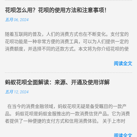
现起初的形式，也是对套现双方较为便捷的方式。在此阶段，
后，您可以申请开通花呗服务。具体步骤如下： 打开支付宝应
对套现店铺几乎无限制，只要缴纳 1000 至 5000 元保证金且信
花呗怎么用？花呗的使用方法和注意事项！
用并登录您的账户。 在应用中找到“花呗”选项。 按照提示步骤
用达三颗心的淘宝店铺就能使用花呗支付。因此，大量淘宝店
五月 06, 2024
提交必要的信息和文件。 等待审核通过，通常会在短时间内完
铺提供花呗套现服务。此阶段的手续费也相对较低，通常为 85
成。 2. 连接花呗到您的支付宝账户 当您的花呗申请通过后，系
折，即扣除套现金额的 15%作为手续费，甚至有些店铺收取
随着互联网的普及，人们的消费方式也在不断变化。支付宝的
统会自动将花呗与您的支付宝账户关联。这使您在购物或支付
25%手续费。 当下互联网信用支付平台发展迅速，如支付宝的
花呗功能是一种非常方便的消费工具，可以为人们提供一定的
时，可以选择使用花呗作为支付方式，享受便捷的信用消费体
“花呗”和“借呗”，以及京东商城的“京东白条”等，都为用户提供
消费额度，并选择不同的还款方式。本文将为你介绍花呗的使
验。 3. 使用花呗进行消费 在购物时，您可以选择使用花呗进行
在线套现服务。近期，支付宝花呗支付的消息备受关注，花呗
用方法、优点、注意事项以及如何还款。 花呗怎么用？花呗的
支付。操作步骤如下： 选择商品并进入支付页面。 选择花呗作
操作简便且额度较大，由此掀起一股热潮。 蚂蚁花呗是蚂蚁金
使用方法和注意事项！ 一、花呗的使用方法 打开支付宝APP，
阅读全文
为支付方式。 根据您的花呗额度和信用情况，选择分期付款或
服推出的个人消费信贷产品。申请开通后，用户可获得 50 至...
在首页点击“花呗”选项，进入花呗页面。 点击“开通花呗”，进行
其他灵活的还款选项。 确认支付。 这种方式使您可以将购物费
身份验证，输入支付密码进行身份验证。 验证通过后，即可获
用分摊到不同的期限内进行还款，以减轻一次性支付的负担。
蚂蚁花呗全面解读：来源、开通及使用详解
得一定的消费额度。在淘宝、天猫等支付宝收银台选择花呗支
4. 如何将花呗额度提现 在某些情况下，您可能需要将花呗的额
五月 12, 2024
付即可。 二、花呗的优点 方便快捷：无需携带银行卡，只需打
度转换为现金。以下是几种常见的提现方法： 方法一：实体店
开支付宝即可使用花呗。 多种还款方式：可以选择不同的还款
铺提现 如果您认识有实体店铺的朋友，可以请他们帮忙。在朋
在当今的消费金融领域，蚂蚁花呗无疑是备受瞩目的一款产
方式，如分期还款、延期还款等。 安全可靠：花呗拥有严格的
友的店铺使用花呗刷一笔金额，然后朋友再以转账或现金的方
品。 蚂蚁花呗是蚂蚁金服推出的一款消费信贷产品。它为消费
风控体系，保障用户的资金安全。 三、花呗的注意事项 合理使
式将款项返还给您。 方法二：在线购物提现 在淘宝等平台上购
者提供了一种便捷的支付方式和信用消费体验。 关于上市时
用：要合理使用花呗，避免过度消费和逾期还款。 还款时间：
买虚拟商品，完成交易后联系商家。商家会将您支付的花呗额
间，蚂蚁花呗本身并没有独立上市。 接下来我们详细了解一下
要记得按时还款，避免产生逾期费用和影响个人信用记录。 保
度以转账方式返还给您。注意：此方法需要支付一定费用，并
如何注册开通和使用蚂蚁花呗： 注册开通 ： 拥有一个支付宝
阅读全文
护账户安全：要保护好自己的账户信息，避免被盗用或泄露。