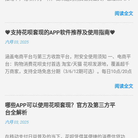
心。根据最新统计数据，花呗的用户人数已经突破了数亿，并
且用户的消费需求也在不断扩大。除了直接用于消费购物外，
阅读全文
一些人群开始利用花呗额度进行资金周转，这就是“花呗套现”的
概念。 一、什么是花呗套现？ “花呗套现”指的是通过一些特殊
💗支持花呗套现的APP软件推荐及使用指南💗
的手段，将花呗账户中的消费额度转化为现金，进而用于个人
六月 03, 2025
或企业的资金周转。实际上，花呗套现并不是花呗本身的功能
设计，但通过借助一些第三方平台或者特定的支付方式，用户
涵盖电商平台与第三方收款平台，附安全使用须知 一、电商平
可以将花呗的额度变现成现金。 举个简单的例子，如果你有
台：购物消费花呗支付首选 淘宝/天猫 花呗发源地，覆盖超千
1000元的花呗额度，而你急需用这1000元现金支付某项开销，
万商家，支持全场免息分期（3/6/12期可选）。每日10点/20点
但商家或服务商并不接受花呗支付。这时，你可以通过一些套
限时秒杀，会员专享折上折，搜索“淘宝天猫花呗支付优惠”可解
现平台或方法，将这1000元额度提取成现金，然后用现金进行
锁隐藏福利。 推荐场景：日常囤货、节日大促、数码家电采购
阅读全文
支付。 二、花呗套现的基本原理 花呗本质上是一种信用支付工
京东 3C家电正品首选，支持花呗3期免息（部分商品6期免
具，和信用卡类似。它并不需要用户提前充值，而是由支付宝
息）。618/双11期间叠加“白条+花呗”双重优惠，家电以旧换新
根据用户的信用记录、消费习惯和还款能力提供一定的额度，
哪些APP可以使用花呗套现？官方及第三方平
可享额外补贴。 推荐搜索：“京东花呗分期618优惠” 唯品会 品
用户可以在规定时间内分期偿还。因此，花呗套现的基本原理
台全解析
牌特卖专场，美妆服饰低至1折起，支持花呗3期分期0手续费。
就是将花呗的额度变成现金，这其中涉及到的关键环节就是找
六月 03, 2025
每周三“美妆日”叠加花呗满减，搜索“唯品会花呗美妆折扣”享折
出可操作的第三方服务平台。 通过这些平台，用户可以将花呗
上折。 推荐人群：品牌折扣爱好者、女性消费者 苏宁易购 家
额度通过特定的支付渠道“转换”为现金。例如，某些平台可能提
在移动支付日益普及的当下，花呗凭借其便捷的消费信贷功
电数码分期首选，支持花呗6期免息（单笔满3000元），以旧换