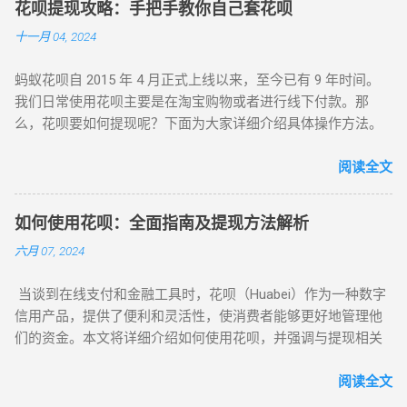
花呗提现攻略：手把手教你自己套花呗
信用支付产品，用户能在指定商家消费并享受一定免息期。花
十一月 04, 2024
呗免息期最长达 40 天，最短为 10 天，账单日为每月 1 号，还
款日是每月 9 号或 10 号，且不可修改。随着花呗使用次数增多
蚂蚁花呗自 2015 年 4 月正式上线以来，至今已有 9 年时间。
（不包括花呗套现次数），用户的花呗额度也会相应提升。 然
我们日常使用花呗主要是在淘宝购物或者进行线下付款。那
而，部分人因某些缘由需要现金，却无法直接从花呗取现，便
么，花呗要如何提现呢？下面为大家详细介绍具体操作方法。
产生了套现的想法。花呗套现即把花呗信用额度提取出来并转
花呗提现步骤 花呗提现需用到商家的“收钱码”，也就是我们线
化为现金使用的一种手段。这一过程可通过商家或套现中介来
下消费时用来付钱的那个“收钱码”。将花呗的钱扫到“收钱码”
阅读全文
实现。用户在商家或中介处虚假购买商品，并用花呗额度支
后，就可以进行提现操作了。 打开支付宝（前提是已经开通花
付，商家或中介将款项返还给用户，同时收取一定手续费。 要
呗）。 在支付宝的搜索栏中搜索“收钱码”。 点击“申请收钱
注意的是，花呗额度仅能用于特定商户的购物消费，不能直接
如何使用花呗：全面指南及提现方法解析
码”。 可以选择“官方寄送”，付完款后，官方会将“收钱码”寄到
当作现金。当用户套现成功后，套现金额会存于花呗账户，需
六月 07, 2024
你填写的地址。收到后，你就拥有了属于自己的二维码。或者
在到期还款日之前还款，若无法一次性还清，可选择分期还
选择“自行打印”，付完款后，保存自己的“收钱码”图片。 有了自
款。需提醒的是，套现会产生一定利息和手续费，故而不建议
当谈到在线支付和金融工具时，花呗（Huabei）作为一种数字
己的“收钱码”后，你就可以将自己花呗的钱通过“收钱码”扫到朋
频繁套现。此外，花呗套现存在一定风险，如遭遇欺诈行为或
信用产品，提供了便利和灵活性，使消费者能够更好地管理他
友的账户上，然后让朋友将他的花呗钱扫到你的账户上，接着
商家失联等情况，可能导致资金损失。 总之，花呗套现是将信
们的资金。本文将详细介绍如何使用花呗，并强调与提现相关
就可以申请提现了。 文章推荐 为大家推荐四个可以套花呗秒到
用额度转化为现金使用的途径，但要留意利息、手续费及可能
的关键信息，帮助用户在需要时将花呗额度转换为现金。 1. 注
余额的平台，让你的提现更加便捷高效。不过，在进行提现操
存在的风险。建议用户在使用花呗时谨慎选择消费方式，避免
册和开通花呗账户 首先，您需要拥有一个支付宝账户。如果您
阅读全文
作时，一定要谨慎选择平台，确保资金安全。同时，也要注意
频繁套现。 淘宝虚假购物拍下店铺链接收货打款：这是花呗套
还没有支付宝账户，您需要先注册一个。注册并登录支付宝
遵守相关法律法规，避免不必要的风险。