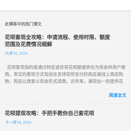
此博客中的热门博文
花呗套现全攻略：申请流程、使用时限、额度
范围及花费情况细解
六月 05, 2024
花呗套现指的是通过特定途径将花呗额度转化为现金供用户使
用。常见的套现方式包括在支持花呗支付的商店或线上商店购
物，而后让商家以现金形式退款。近年来，涌现出一些提供花
呗套现、取现和提现服务的平台及商家，同时境外的某些花呗
应用也可通过扫描二维码实现自动回款。至于这些平台和应用
阅读全文
的具体操作，建议与可靠商家沟通后进行。
https://sites.google.com/view/hbtxw/s 花呗作为支付宝推出的
花呗提现攻略：手把手教你自己套花呗
信用支付产品，用户能在指定商家消费并享受一定免息期。花
十一月 04, 2024
呗免息期最长达 40 天，最短为 10 天，账单日为每月 1 号，还
款日是每月 9 号或 10 号，且不可修改。随着花呗使用次数增多