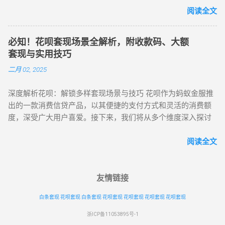
第三方收款平台：多样化场景支付方案 ...
花呗套现的方式较多，但每种方式背后都有不同的操作流程和
付宝（蚂蚁金服） 支付宝作为花呗的官方应用，是使用花呗的
阅读全文
风险。下面列举了几种常见的套现方法： 第三方套现平台 这类
核心阵地。在这里，用户不仅能实现扫码支付、线下刷卡等基
平台通常是通过将用户的花呗额度转化为实际现金的方式来实
础消费操作，还可方便地进行账单查询，及时了解消费明细。
现套现。一般来说，用户需要向平台支付一定的手续费，平台
必知！花呗套现场景全解析，附收款码、大额
同时，支付宝提供的还款提醒功能，能有效避免因遗忘还款而
则通过特定的支付方式将花呗额度变现成现金。这类平台的运
套现与实用技巧
产生逾期。无论是线上购物，还是线下实体店消费，打开支付
作通常非常迅速，但由于涉及第三方操作，存在一定的风险，
二月 02, 2025
宝，选择花呗支付，即可轻松完成交易。 二、第三方合作平台
尤其是对个人信用的潜在影响。 虚拟商品交易 虚拟商品交易套
1. 电商平台 淘宝 / 天猫 ：作为阿里巴巴旗下的知名电商平台，
现方法通常是用户通过在线购买虚拟商品（如游戏点卡、充值
深度解析花呗：解锁多样套现场景与技巧 花呗作为蚂蚁金服推
淘宝和天猫深度支持花呗支付。用户在购物时，不仅可以使用
卡等）后，通过退款或者转卖的方式，将虚拟商品兑换为现
出的一款消费信贷产品，以其便捷的支付方式和灵活的消费额
花呗完成支付，还能享受花呗分期服务，将大额消费拆分为多
金。这种方式看似无害，但实际上可能涉及一些灰色地带，存
度，深受广大用户喜爱。接下来，我们将从多个维度深入探讨
期还款，缓解资金压力。 京东 ：虽然京东有自己的金融支付体
在欺诈和被封号的风险。 线下商家合作套现 一些线下商家会与
花呗的套现，为你提供更全面、更深入的套现攻略。 一、花呗
系，但也为用户提供了花呗支付及分期付款选项，丰富了消费
套现平台或个人合作，允许用户在商...
套现场景大揭秘 （一）线上丰富平台任选 花呗在网络购物领域
阅读全文
者的支付选择。 美团 / 大众点评 ：覆盖餐饮、外卖、旅游等众
可谓如鱼得水，其支持的线上平台琳琅满目。除了大家熟知的
多生活服务场景。无论是点一份心仪的美食外卖，还是预订一
淘宝、天猫这两大电商巨头，在京东、拼多多等主流电商平
场说走就走的旅行，都可以使用花呗在线支付，让消费更加便
台，部分商家也接入了花呗支付。以京东为例，在部分第三方
友情链接
捷。 滴滴出行 ：在使用滴滴打车时，用户可以选择花呗支付打
商家的商品结算页面，仔细留意支付选项，或许就能发现花呗
车费用，无需担心账户余额不足，出行更加轻松。 飞猪 ：作为
白条套现
花呗套现
白条套现
花呗套现
花呗套现
花呗套现
花呗套现
的身影。此外，在充值缴费类平台，诸如手机话费充值、水电
专业的旅行预订平台，飞猪支持花呗支付酒店、机票等费用。
费缴纳等场景，花呗也能派上用场。在支付宝的生活缴费板
无论是商务出行还是休闲旅游，都能为用户提供灵活的支付方
浙ICP备11053895号-1