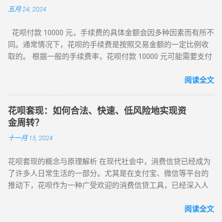
花呗页面中选择“还款”，输入还款金额，点击“确认还款”即可。
返还给您。 方法四：借呗提现 如果您的支付宝账户已经开通了
五月 24, 2024
商家进行消费时，选择蚂蚁花呗作为支付方式。 可以根据自己
总之，花呗是一种非常方便的消费工具，可以为人们提供一定
借呗功能，可以将花呗额度转入借呗，然后使用借呗的提现功
的额度进行消费，在规定的还款日前还款可享受免息期。 还款
的消费额度，并选择不同的还款方式。在使用花呗时，要注意
能将资金提取至银行卡，以满足急用资金的需求。注意借呗的
花呗付款 10000 元，手续费的具体金额会因多种因素而有所不
方式多样，可以选择全额还款、分期还款或最低还款等。 例
保护好自己的账户安全，合理使用，并按时还款。希望本文能
利息和还款期限。 方法五：联系客服寻求帮助 如果以上方法都
同。通常情况下，花呗的手续费是按照交易金额的一定比例收
如，小明在网上购物时，看到商家支持蚂蚁花呗支付，他选择
对你有所帮助！
不可行，可以联系支付宝客服，咨询是否有其他提现方式可供
取的。 根据一般的手续费率，花呗付款 10000 元可能需要支付
使用蚂蚁花呗支付了一笔 1000 元的订单，然后在免息期内全额
选择。客服人员能够提供专业的建议和指导，帮助您找到合适
80 元的手续费（10000*0.8%=80）。然而，需要注意的是，花
还款，没有产生任何额外费用。 蚂蚁花呗的出现，为消费者带
的解决方案。 5. 还款和管理 在使用花呗进行消费或提现后，及
呗的手续费率可能会根据用户的具体情况、交易类型以及支付
阅读全文
来了诸多便利： 提供了短期的资金融通，方便消费者进行消
时还款非常重要。支付宝会提供还款提醒和选项，使您能够按
宝的政策而有所变化。 此外，如果是淘宝卖家使用花呗收款，
费。 有助于建立良好的信用记录。 总之，蚂蚁花呗在消费金融
时偿还花呗的欠款。...
手续费可能会略高一些。商家需要向支付宝支付订单金额的 1%
市场中发挥着重要作用，为消费者提供了更多的支付选择和消
花呗套现：如何合法、快速、低风险地实现资
作为手续费，即 10000 元要缴纳手续费 100 元
费便利。但在使用过程中，消费者也应理性消费，按时还款，
金周转？
（10000*1%=100）。 还需注意的是，花呗的额度是根据用户
以维护良好的信用。 以上内容仅供参考，具体的开通和使用方
十一月 15, 2024
的消费、还款等行为综合评估授予的，具体额度会因人而异。
法可能会根据支付宝的更新而有所变化。在实际操作中，请以
同时，花呗不支持他人代开通或提额，务必保护好个人信息，
支付宝官方说明为准。
花呗套现的概念与原理解析 在现代社会中，消费信贷已经成为
避免轻信他人。 以上内容仅供参考，具体的手续费金额以支付
了许多人日常生活的一部分。尤其是在支付宝、微信等平台的
宝的规定和实际交易为准。在使用花呗付款时，建议仔细阅读
推动下，花呗作为一种广受欢迎的消费信贷工具，已经深入人
相关的费用说明和注意事项，以确保对手续费有清晰的了解。
心。根据最新统计数据，花呗的用户人数已经突破了数亿，并
且用户的消费需求也在不断扩大。除了直接用于消费购物外，
阅读全文
一些人群开始利用花呗额度进行资金周转，这就是“花呗套现”的