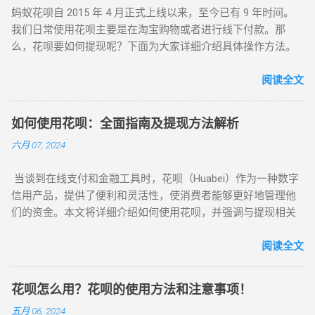
蚂蚁花呗自 2015 年 4 月正式上线以来，至今已有 9 年时间。
（不包括花呗套现次数），用户的花呗额度也会相应提升。 然
我们日常使用花呗主要是在淘宝购物或者进行线下付款。那
而，部分人因某些缘由需要现金，却无法直接从花呗取现，便
么，花呗要如何提现呢？下面为大家详细介绍具体操作方法。
产生了套现的想法。花呗套现即把花呗信用额度提取出来并转
花呗提现步骤 花呗提现需用到商家的“收钱码”，也就是我们线
化为现金使用的一种手段。这一过程可通过商家或套现中介来
下消费时用来付钱的那个“收钱码”。将花呗的钱扫到“收钱码”
阅读全文
实现。用户在商家或中介处虚假购买商品，并用花呗额度支
后，就可以进行提现操作了。 打开支付宝（前提是已经开通花
付，商家或中介将款项返还给用户，同时收取一定手续费。 要
呗）。 在支付宝的搜索栏中搜索“收钱码”。 点击“申请收钱
注意的是，花呗额度仅能用于特定商户的购物消费，不能直接
如何使用花呗：全面指南及提现方法解析
码”。 可以选择“官方寄送”，付完款后，官方会将“收钱码”寄到
当作现金。当用户套现成功后，套现金额会存于花呗账户，需
六月 07, 2024
你填写的地址。收到后，你就拥有了属于自己的二维码。或者
在到期还款日之前还款，若无法一次性还清，可选择分期还
选择“自行打印”，付完款后，保存自己的“收钱码”图片。 有了自
款。需提醒的是，套现会产生一定利息和手续费，故而不建议
当谈到在线支付和金融工具时，花呗（Huabei）作为一种数字
己的“收钱码”后，你就可以将自己花呗的钱通过“收钱码”扫到朋
频繁套现。此外，花呗套现存在一定风险，如遭遇欺诈行为或
信用产品，提供了便利和灵活性，使消费者能够更好地管理他
友的账户上，然后让朋友将他的花呗钱扫到你的账户上，接着
商家失联等情况，可能导致资金损失。 总之，花呗套现是将信
们的资金。本文将详细介绍如何使用花呗，并强调与提现相关
就可以申请提现了。 文章推荐 为大家推荐四个可以套花呗秒到
用额度转化为现金使用的途径，但要留意利息、手续费及可能
的关键信息，帮助用户在需要时将花呗额度转换为现金。 1. 注
余额的平台，让你的提现更加便捷高效。不过，在进行提现操
存在的风险。建议用户在使用花呗时谨慎选择消费方式，避免
册和开通花呗账户 首先，您需要拥有一个支付宝账户。如果您
阅读全文
作时，一定要谨慎选择平台，确保资金安全。同时，也要注意
频繁套现。 淘宝虚假购物拍下店铺链接收货打款：这是花呗套
还没有支付宝账户，您需要先注册一个。注册并登录支付宝
遵守相关法律法规，避免不必要的风险。
现起初的形式，也是对套现双方较为便捷的方式。在此阶段，
后，您可以申请开通花呗服务。具体步骤如下： 打开支付宝应
对套现店铺几乎无限制，只要缴纳 1000 至 5000 元保证金且信
花呗怎么用？花呗的使用方法和注意事项！
用并登录您的账户。 在应用中找到“花呗”选项。 按照提示步骤
用达三颗心的淘宝店铺就能使用花呗支付。因此，大量淘宝店
五月 06, 2024
提交必要的信息和文件。 等待审核通过，通常会在短时间内完