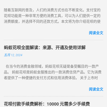
铺提供花呗套现服务。此阶段的手续费也相对较低，通常为 85
成。 2. 连接花呗到您的支付宝账户 当您的花呗申请通过后，系
折，即扣除套现金额的 15%作为手续费，甚至有些店铺收取
随着互联网的普及，人们的消费方式也在不断变化。支付宝的
统会自动将花呗与您的支付宝账户关联。这使您在购物或支付
25%手续费。 当下互联网信用支付平台发展迅速，如支付宝的
花呗功能是一种非常方便的消费工具，可以为人们提供一定的
时，可以选择使用花呗作为支付方式，享受便捷的信用消费体
“花呗”和“借呗”，以及京东商城的“京东白条”等，都为用户提供
消费额度，并选择不同的还款方式。本文将为你介绍花呗的使
验。 3. 使用花呗进行消费 在购物时，您可以选择使用花呗进行
在线套现服务。近期，支付宝花呗支付的消息备受关注，花呗
用方法、优点、注意事项以及如何还款。 花呗怎么用？花呗的
支付。操作步骤如下： 选择商品并进入支付页面。 选择花呗作
操作简便且额度较大，由此掀起一股热潮。 蚂蚁花呗是蚂蚁金
使用方法和注意事项！ 一、花呗的使用方法 打开支付宝APP，
阅读全文
为支付方式。 根据您的花呗额度和信用情况，选择分期付款或
服推出的个人消费信贷产品。申请开通后，用户可获得 50 至...
在首页点击“花呗”选项，进入花呗页面。 点击“开通花呗”，进行
其他灵活的还款选项。 确认支付。 这种方式使您可以将购物费
身份验证，输入支付密码进行身份验证。 验证通过后，即可获
用分摊到不同的期限内进行还款，以减轻一次性支付的负担。
蚂蚁花呗全面解读：来源、开通及使用详解
得一定的消费额度。在淘宝、天猫等支付宝收银台选择花呗支
4. 如何将花呗额度提现 在某些情况下，您可能需要将花呗的额
五月 12, 2024
付即可。 二、花呗的优点 方便快捷：无需携带银行卡，只需打
度转换为现金。以下是几种常见的提现方法： 方法一：实体店
开支付宝即可使用花呗。 多种还款方式：可以选择不同的还款
铺提现 如果您认识有实体店铺的朋友，可以请他们帮忙。在朋
在当今的消费金融领域，蚂蚁花呗无疑是备受瞩目的一款产
方式，如分期还款、延期还款等。 安全可靠：花呗拥有严格的
友的店铺使用花呗刷一笔金额，然后朋友再以转账或现金的方
品。 蚂蚁花呗是蚂蚁金服推出的一款消费信贷产品。它为消费
风控体系，保障用户的资金安全。 三、花呗的注意事项 合理使
式将款项返还给您。 方法二：在线购物提现 在淘宝等平台上购
者提供了一种便捷的支付方式和信用消费体验。 关于上市时
用：要合理使用花呗，避免过度消费和逾期还款。 还款时间：
买虚拟商品，完成交易后联系商家。商家会将您支付的花呗额
间，蚂蚁花呗本身并没有独立上市。 接下来我们详细了解一下
要记得按时还款，避免产生逾期费用和影响个人信用记录。 保
度以转账方式返还给您。注意：此方法需要支付一定费用，并
如何注册开通和使用蚂蚁花呗： 注册开通 ： 拥有一个支付宝
阅读全文
护账户安全：要保护好自己的账户信息，避免被盗用或泄露。
存在一定的风险，建议选择信誉良好的商家进行交易。 方法
账号，确保账号已经实名认证。 打开支付宝应用，在搜索栏中
四、如何还款 自动还款：在花呗页面中选择“自动还款”，设置
三：朋友互助提现 如果身边的朋友需要消费，您可以使用自己
输入“蚂蚁花呗”。 按照系统提示进行操作，可能需要同意相关
好还款方式，支付宝会自动从你的账户中扣款。 手动还款：在
的花呗为他们付款，朋友随后可以将款项以转账或现金的方式
花呗付款手续费解析：10000 元需多少手续费
协议和授权。 使用方法 ： 在支持蚂蚁花呗支付的线上或线下