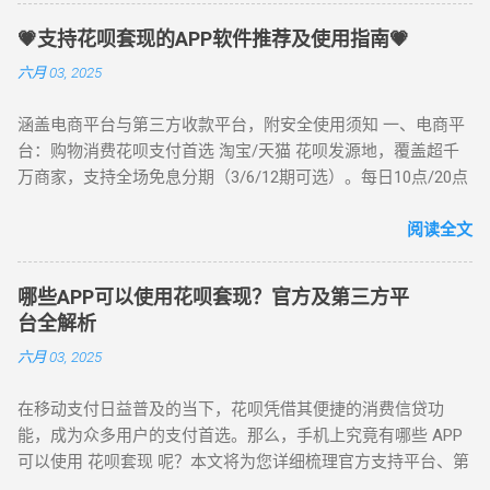
概念。 一、什么是花呗套现？ “花呗套现”指的是通过一些特殊
💗支持花呗套现的APP软件推荐及使用指南💗
的手段，将花呗账户中的消费额度转化为现金，进而用于个人
六月 03, 2025
或企业的资金周转。实际上，花呗套现并不是花呗本身的功能
设计，但通过借助一些第三方平台或者特定的支付方式，用户
涵盖电商平台与第三方收款平台，附安全使用须知 一、电商平
可以将花呗的额度变现成现金。 举个简单的例子，如果你有
台：购物消费花呗支付首选 淘宝/天猫 花呗发源地，覆盖超千
1000元的花呗额度，而你急需用这1000元现金支付某项开销，
万商家，支持全场免息分期（3/6/12期可选）。每日10点/20点
但商家或服务商并不接受花呗支付。这时，你可以通过一些套
限时秒杀，会员专享折上折，搜索“淘宝天猫花呗支付优惠”可解
现平台或方法，将这1000元额度提取成现金，然后用现金进行
锁隐藏福利。 推荐场景：日常囤货、节日大促、数码家电采购
阅读全文
支付。 二、花呗套现的基本原理 花呗本质上是一种信用支付工
京东 3C家电正品首选，支持花呗3期免息（部分商品6期免
具，和信用卡类似。它并不需要用户提前充值，而是由支付宝
息）。618/双11期间叠加“白条+花呗”双重优惠，家电以旧换新
根据用户的信用记录、消费习惯和还款能力提供一定的额度，
哪些APP可以使用花呗套现？官方及第三方平
可享额外补贴。 推荐搜索：“京东花呗分期618优惠” 唯品会 品
用户可以在规定时间内分期偿还。因此，花呗套现的基本原理
台全解析
牌特卖专场，美妆服饰低至1折起，支持花呗3期分期0手续费。
就是将花呗的额度变成现金，这其中涉及到的关键环节就是找
六月 03, 2025
每周三“美妆日”叠加花呗满减，搜索“唯品会花呗美妆折扣”享折
出可操作的第三方服务平台。 通过这些平台，用户可以将花呗
上折。 推荐人群：品牌折扣爱好者、女性消费者 苏宁易购 家
额度通过特定的支付渠道“转换”为现金。例如，某些平台可能提
在移动支付日益普及的当下，花呗凭借其便捷的消费信贷功
电数码分期首选，支持花呗6期免息（单笔满3000元），以旧换
供一种虚拟商品购买模式，通过购买虚拟商品后再申请退款，
能，成为众多用户的支付首选。那么，手机上究竟有哪些 APP
新最高抵2000元。线下门店同步支持扫码支付，30分钟急速达
退款金额就能够转回到用户的支付宝账户。用户可在账户中获
可以使用 花呗套现 呢？本文将为您详细梳理官方支持平台、第
服务覆盖100+城市。 推荐搜索：“苏宁易购花呗家电分期” 二、
得现金，然后完成相应的还款操作。 三、花呗套现的常见方法
三方合作平台以及其他辅助套现工具。 一、官方支持平台：支